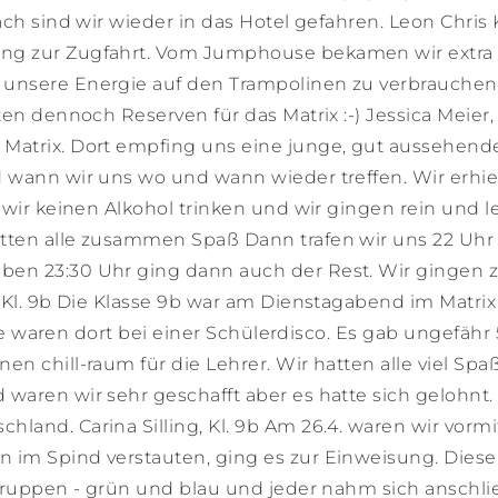
ch sind wir wieder in das Hotel gefahren. Leon Chris 
ng zur Zugfahrt. Vom Jumphouse bekamen wir extra
 unsere Energie auf den Trampolinen zu verbrauchen
en dennoch Reserven für das Matrix :-) Jessica Meier, 
Matrix. Dort empfing uns eine junge, gut aussehend
 wann wir uns wo und wann wieder treffen. Wir erhie
 wir keinen Alkohol trinken und wir gingen rein und 
tten alle zusammen Spaß Dann trafen wir uns 22 Uhr
en 23:30 Uhr ging dann auch der Rest. Wir gingen z
 Kl. 9b Die Klasse 9b war am Dienstagabend im Matrix
Sie waren dort bei einer Schülerdisco. Es gab ungefähr 
n chill-raum für die Lehrer. Wir hatten alle viel Spa
waren wir sehr geschafft aber es hatte sich gelohnt.
and. Carina Silling, Kl. 9b Am 26.4. waren wir vormi
 im Spind verstauten, ging es zur Einweisung. Diese
 Gruppen - grün und blau und jeder nahm sich anschl