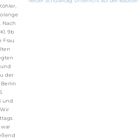
Neuer Schulalltag: Unterricht auf der Baustel
Köhler,
 orange
. Nach
Kl. 9b
e Frau
lten
legten
 und
u der
 Berlin
5
ß und
 Wir
ttags
 war
ießend