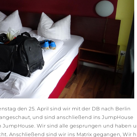
nstag den 25. April sind wir mit der DB nach Berlin
 angeschaut, und sind anschließend ins JumpHouse
im JumpHouse. Wir sind alle gesprungen und haben 
ht. Anschließend sind wir ins Matrix gegangen, Wir 