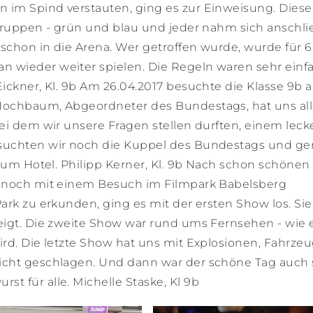
 im Spind verstauten, ging es zur Einweisung. Diese
 Gruppen - grün und blau und jeder nahm sich anschl
schon in die Arena. Wer getroffen wurde, wurde für 6
 wieder weiter spielen. Die Regeln waren sehr einf
ickner, Kl. 9b Am 26.04.2017 besuchte die Klasse 9b a
Hochbaum, Abgeordneter des Bundestags, hat uns all
bei dem wir unsere Fragen stellen durften, einem leck
esuchten wir noch die Kuppel des Bundestags und g
 zum Hotel. Philipp Kerner, Kl. 9b Nach schon schönen
t noch mit einem Besuch im Filmpark Babelsberg
ark zu erkunden, ging es mit der ersten Show los. Sie
eigt. Die zweite Show war rund ums Fernsehen - wie 
ird. Die letzte Show hat uns mit Explosionen, Fahrze
sicht geschlagen. Und dann war der schöne Tag auch
t für alle. Michelle Staske, Kl 9b