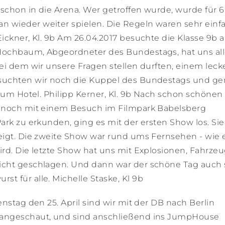
schon in die Arena. Wer getroffen wurde, wurde für 6
 wieder weiter spielen. Die Regeln waren sehr einf
ickner, Kl. 9b Am 26.04.2017 besuchte die Klasse 9b a
Hochbaum, Abgeordneter des Bundestags, hat uns all
bei dem wir unsere Fragen stellen durften, einem leck
esuchten wir noch die Kuppel des Bundestags und g
 zum Hotel. Philipp Kerner, Kl. 9b Nach schon schönen
t noch mit einem Besuch im Filmpark Babelsberg
ark zu erkunden, ging es mit der ersten Show los. Sie
eigt. Die zweite Show war rund ums Fernsehen - wie 
ird. Die letzte Show hat uns mit Explosionen, Fahrze
sicht geschlagen. Und dann war der schöne Tag auch
t für alle. Michelle Staske, Kl 9b
nstag den 25. April sind wir mit der DB nach Berlin
 angeschaut, und sind anschließend ins JumpHouse