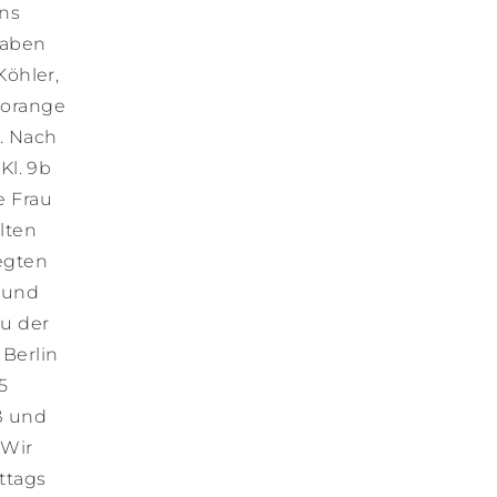
uns
haben
Köhler,
 orange
. Nach
Kl. 9b
e Frau
lten
legten
 und
u der
 Berlin
5
ß und
 Wir
ttags