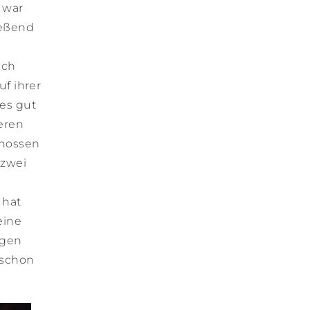
 war
ießend
ach
uf ihrer
es gut
eren
enossen
 zwei
 hat
eine
ugen
 schon