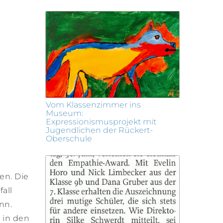
Vom Klassenzimmer ins
Museum:
Expressionismusprojekt mit
Jugendlichen der Rückert-
Oberschule
en. Die
all
nn.
 in den