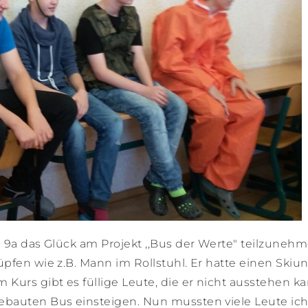
 9a das Glück am Projekt ,,Bus der Werte" teilzunehm
pfen wie z.B. Mann im Rollstuhl. Er hatte einen Skiunf
Kurs gibt es füllige Leute, die er nicht ausstehen ka
ebauten Bus einsteigen. Nun mussten viele Leute ich