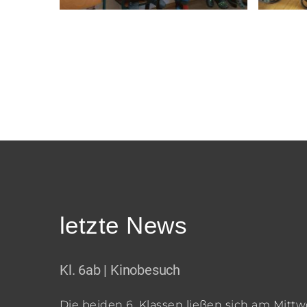
letzte News
Kl. 6ab | Kinobesuch
Die beiden 6. Klassen ließen sich am Mittw