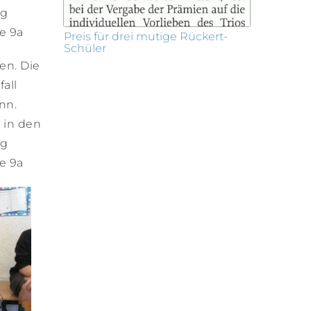
ng
e 9a
Preis für drei mutige Rückert-
Schüler
en. Die
all
nn.
 in den
ng
e 9a