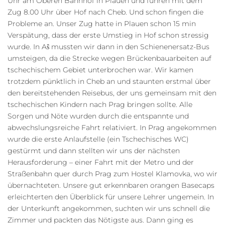
Uhr am Oberen Bahnhof in Plauen und fuhren mit dem
Zug 8.00 Uhr über Hof nach Cheb. Und schon fingen die
Probleme an. Unser Zug hatte in Plauen schon 15 min
Verspätung, dass der erste Umstieg in Hof schon stressig
wurde. In Aŝ mussten wir dann in den Schienenersatz-Bus
umsteigen, da die Strecke wegen Brückenbauarbeiten auf
tschechischem Gebiet unterbrochen war. Wir kamen
trotzdem pünktlich in Cheb an und staunten erstmal über
den bereitstehenden Reisebus, der uns gemeinsam mit den
tschechischen Kindern nach Prag bringen sollte. Alle
Sorgen und Nöte wurden durch die entspannte und
abwechslungsreiche Fahrt relativiert. In Prag angekommen
wurde die erste Anlaufstelle (ein Tschechisches WC)
gestürmt und dann stellten wir uns der nächsten
Herausforderung – einer Fahrt mit der Metro und der
Straßenbahn quer durch Prag zum Hostel Klamovka, wo wir
übernachteten. Unsere gut erkennbaren orangen Basecaps
erleichterten den Überblick für unsere Lehrer ungemein. In
der Unterkunft angekommen, suchten wir uns schnell die
Zimmer und packten das Nötigste aus. Dann ging es