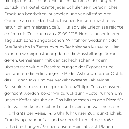
die Tiger, Eisbären und Elefanten hatten es uns angetan.
Zurück im Hostel konnte jeder Schüler sein persönliches
Pragbuch bearbeiten, ausmalen und vervollständigen.
Gemeinsam mit den tschechischen Kindern machte es
natürlich am meisten Spaß.... Für so viele Erlebnisse reichte
einfach die Zeit kaum aus. 21.09.2016: Nun ist unser letzter
Tag auch schon angebrochen. Wir fahren wieder mit der
Straßenbahn in Zentrum zum Technischen Museum. Hier
konnten wir eigenständig durch die Ausstellungsräume
gehen. Gemeinsam mit den tschechischen Kindern
übersetzten wir die Beschreibungen der Exponate und
bestaunten die Erfindungen z.B. der Astronomie, der Optik,
des Buchdrucks und des Verkehrswesens Zahlreiche
Souveniers mussten eingekauft, unzählige Fotos mussten
gemacht werden, bevor wir zurück zum Hostel fuhren, um
unsere Koffer abzuholen. Das Mittagessen (es gab Pizza für
alle) war ein kulinarischer Leckerbissen und war eines der
Highlights der Reise. 14.15 Uhr fuhr unser Zug pünktlich ab
Prag Hauptbahnhof ab und wir erreichten ohne große
Unterbrechungen/Pannen unsere Heimatstadt Plauen.