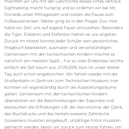
machten wir uns mit der Geschichte dieses Ortes vertraut.
Sightseeing macht hungrig und so orderten wir bei Mc
Donalds unser Mittagessen und nutzen die Pause zum
Füßeausstrecken. Weiter ging es in den Prager Zoo. Hier
hatte wir Zeit, uns auf eigene Faust umzusehen. Besonders
die Tiger, Eisbären und Elefanten hatten es uns angetan.
Zurück im Hostel konnte jeder Schüler sein persönliches
Pragbuch bearbeiten, ausmalen und vervollständigen.
Gemeinsam mit den tschechischen Kindern machte es
natürlich am meisten Spaß.... Für so viele Erlebnisse reichte
einfach die Zeit kaum aus. 21.09.2016: Nun ist unser letzter
Tag auch schon angebrochen. Wir fahren wieder mit der
Straßenbahn in Zentrum zum Technischen Museum. Hier
konnten wir eigenständig durch die Ausstellungsräume
gehen. Gemeinsam mit den tschechischen Kindern
übersetzten wir die Beschreibungen der Exponate und
bestaunten die Erfindungen z.B. der Astronomie, der Optik,
des Buchdrucks und des Verkehrswesens Zahlreiche
Souveniers mussten eingekauft, unzählige Fotos mussten
gemacht werden, bevor wir zurück zum Hostel fuhren, um