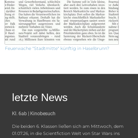
Feuerwache "Stadtmitte" künftig in Haselbrunn?
letzte News
Kl. 6ab | Kinobesuch
Die beiden 6. Klassen ließen sich am Mittwoch, dem
01.07.26, in die Scientfiction Welt von Star Wars ins