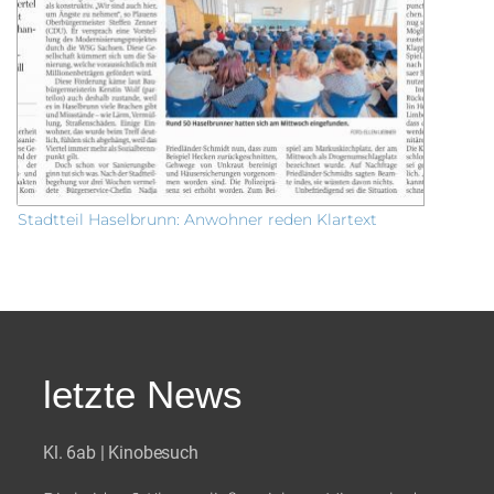
Stadtteil Haselbrunn: Anwohner reden Klartext
letzte News
Kl. 6ab | Kinobesuch