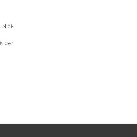
, Nick
h der