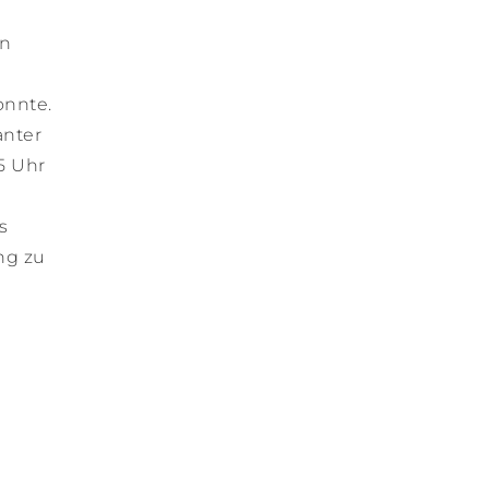
in
onnte.
anter
5 Uhr
s
ng zu