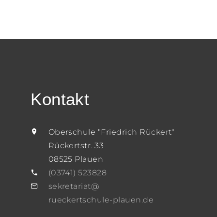
Kontakt
Oberschule "Friedrich Rückert"
Rückertstr. 33
08525 Plauen
(03741) 523828
sekretariat@
rueckertschule-plauen.de