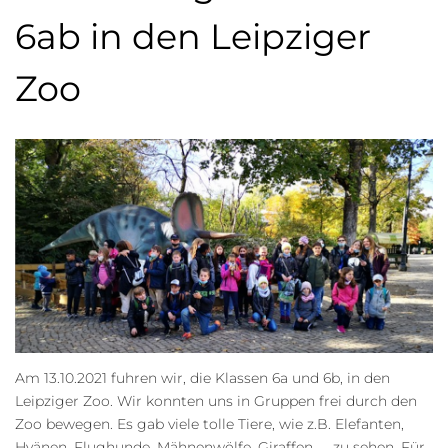
6ab in den Leipziger
Zoo
Am 13.10.2021 fuhren wir, die Klassen 6a und 6b, in den
Leipziger Zoo. Wir konnten uns in Gruppen frei durch den
Zoo bewegen. Es gab viele tolle Tiere, wie z.B. Elefanten,
Hyänen, Flughunde, Mähnenwölfe, Giraffen, … zu sehen. Für