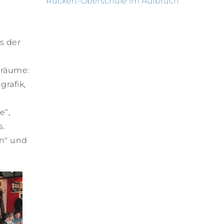
Rückert-Oberschule im Aufbruch
s der
sräume:
rafik,
e“,
s.
en" und