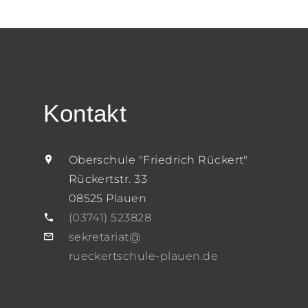
Kontakt
Oberschule "Friedrich Rückert"
Rückertstr. 33
08525 Plauen
(03741) 523828
sekretariat@
rueckertschule-plauen.de