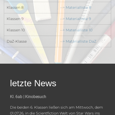
Klassen 8
--> Materialliste 8
Klassen 9
--> Materialliste 9
Klassen 10
--> Materialliste 10
DaZ-Klasse
--> Materialliste DaZ
letzte News
Kl. 6ab | Kinobesuch
Die beiden 6. Klassen ließen sich am Mittwoch, dem
01.07.26, in die Scientfiction Welt von Star Wars ins