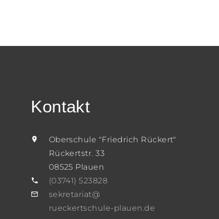
Kontakt
Oberschule "Friedrich Rückert"
Rückertstr. 33
08525 Plauen
(03741) 523828
sekretariat@
rueckertschule-plauen.de