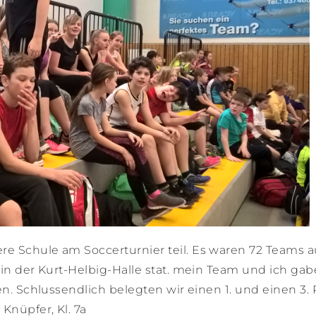
e Schule am Soccerturnier teil. Es waren 72 Teams a
 in der Kurt-Helbig-Halle stat. mein Team und ich gab
en. Schlussendlich belegten wir einen 1. und einen 3. 
Knüpfer, Kl. 7a