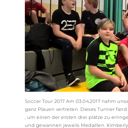
Soccer Tour 2017 Am 03.04.2017 nahm unser
ganz Plauen vertreten. Dieses Turnier fand
, um einen der ersten drei plätze zu erring
und gewannen jeweils Medaillen. Kimberly 