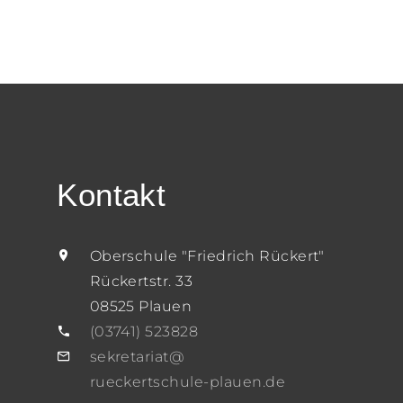
Kontakt
Oberschule "Friedrich Rückert"
Rückertstr. 33
08525 Plauen
(03741) 523828
sekretariat@
rueckertschule-plauen.de