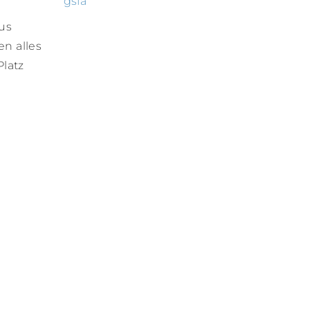
gsfa
us
en alles
Platz