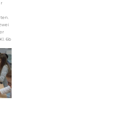
ur
ten.
zwei
er
Kl. 6b