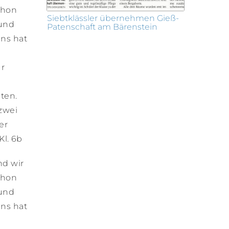
chon
Siebtklässler übernehmen Gieß-
 und
Patenschaft am Bärenstein
Uns hat
ur
ten.
zwei
er
Kl. 6b
nd wir
chon
 und
Uns hat