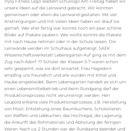
Injoy Fitness Lego Basteln Schullogo Am Freitag haben wir
unsere Ideen auf die Leinwand gebracht. Wir konnten
gemeinsam oder allein die Leinwand gestalten. Mit viel
Anstrengungen und mit vielen Ideen haben wir drauf los
gemalt. Wer eher fertig war konnte noch ein paar schöne
Bilder auf Plakate zaubern. Wer wollte konnte die Plakate
mit nach Hause nehmen oder in der Schule lassen. Die
Leinwände werden im Schulhaus aufgehängt. SAEK
Wissenschaftswerkstatt Lebensgarten Auf ging es mit dem
Zug nach Adorf. 17 Schüler der Klassen 5-7 waren schon
sehr gespannt, was sie dort erwartet. Frau Hagedorn
empfing uns freundlich und alle wurden mit Kittel und
Haube eingekleidet. Beim Lebensgarten handelt es sich um
einen Lebensmittelbetrieb und beim Rundgang darf der
Produktionsprozess nicht verunreinigt werden. Herr
Leupold erklärte viele Produktionsprozesse, z.B. Herstellung
von Müsli, Entstehung eines Baumkuchens, Schokolieren
von Waffeln und Lebkuchen, das Hochregal, die Lagerung,
die Ankunft des Rohmaterials und Abholung der fertigen
Waren. Nach ca. 2 Stunden war der Rundgang beendet und