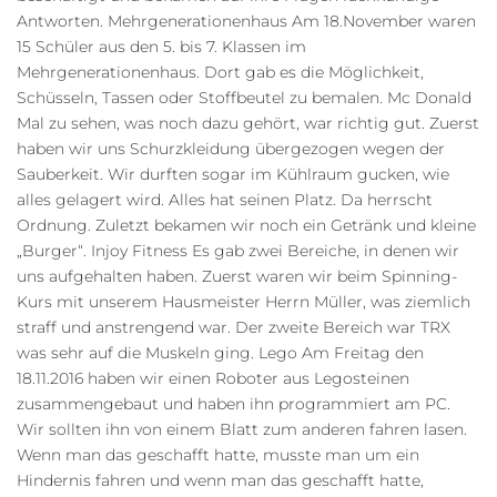
Antworten. Mehrgenerationenhaus Am 18.November waren
15 Schüler aus den 5. bis 7. Klassen im
Mehrgenerationenhaus. Dort gab es die Möglichkeit,
Schüsseln, Tassen oder Stoffbeutel zu bemalen. Mc Donald
Mal zu sehen, was noch dazu gehört, war richtig gut. Zuerst
haben wir uns Schurzkleidung übergezogen wegen der
Sauberkeit. Wir durften sogar im Kühlraum gucken, wie
alles gelagert wird. Alles hat seinen Platz. Da herrscht
Ordnung. Zuletzt bekamen wir noch ein Getränk und kleine
„Burger“. Injoy Fitness Es gab zwei Bereiche, in denen wir
uns aufgehalten haben. Zuerst waren wir beim Spinning-
Kurs mit unserem Hausmeister Herrn Müller, was ziemlich
straff und anstrengend war. Der zweite Bereich war TRX
was sehr auf die Muskeln ging. Lego Am Freitag den
18.11.2016 haben wir einen Roboter aus Legosteinen
zusammengebaut und haben ihn programmiert am PC.
Wir sollten ihn von einem Blatt zum anderen fahren lasen.
Wenn man das geschafft hatte, musste man um ein
Hindernis fahren und wenn man das geschafft hatte,