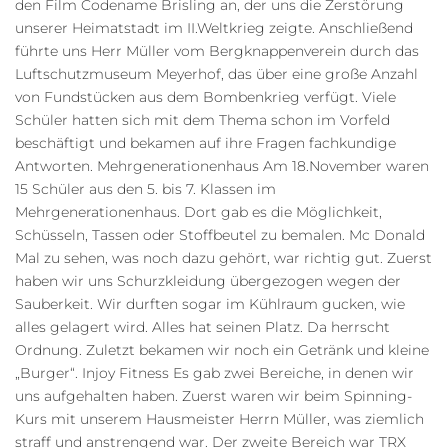
den Film Codename Brisling an, der uns die Zerstörung
unserer Heimatstadt im II.Weltkrieg zeigte. Anschließend
führte uns Herr Müller vom Bergknappenverein durch das
Luftschutzmuseum Meyerhof, das über eine große Anzahl
von Fundstücken aus dem Bombenkrieg verfügt. Viele
Schüler hatten sich mit dem Thema schon im Vorfeld
beschäftigt und bekamen auf ihre Fragen fachkundige
Antworten. Mehrgenerationenhaus Am 18.November waren
15 Schüler aus den 5. bis 7. Klassen im
Mehrgenerationenhaus. Dort gab es die Möglichkeit,
Schüsseln, Tassen oder Stoffbeutel zu bemalen. Mc Donald
Mal zu sehen, was noch dazu gehört, war richtig gut. Zuerst
haben wir uns Schurzkleidung übergezogen wegen der
Sauberkeit. Wir durften sogar im Kühlraum gucken, wie
alles gelagert wird. Alles hat seinen Platz. Da herrscht
Ordnung. Zuletzt bekamen wir noch ein Getränk und kleine
„Burger“. Injoy Fitness Es gab zwei Bereiche, in denen wir
uns aufgehalten haben. Zuerst waren wir beim Spinning-
Kurs mit unserem Hausmeister Herrn Müller, was ziemlich
straff und anstrengend war. Der zweite Bereich war TRX