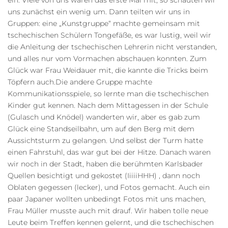
ein. Viele von uns waren das erste Mal mit, so schauten wir
uns zunächst ein wenig um. Dann teilten wir uns in
Gruppen: eine „Kunstgruppe“ machte gemeinsam mit
tschechischen Schülern Tongefäße, es war lustig, weil wir
die Anleitung der tschechischen Lehrerin nicht verstanden,
und alles nur vom Vormachen abschauen konnten. Zum
Glück war Frau Weidauer mit, die kannte die Tricks beim
Töpfern auch.Die andere Gruppe machte
Kommunikationsspiele, so lernte man die tschechischen
Kinder gut kennen. Nach dem Mittagessen in der Schule
(Gulasch und Knödel) wanderten wir, aber es gab zum
Glück eine Standseilbahn, um auf den Berg mit dem
Aussichtsturm zu gelangen. Und selbst der Turm hatte
einen Fahrstuhl, das war gut bei der Hitze. Danach waren
wir noch in der Stadt, haben die berühmten Karlsbader
Quellen besichtigt und gekostet (IiiiiHHH) , dann noch
Oblaten gegessen (lecker), und Fotos gemacht. Auch ein
paar Japaner wollten unbedingt Fotos mit uns machen,
Frau Müller musste auch mit drauf. Wir haben tolle neue
Leute beim Treffen kennen gelernt, und die tschechischen