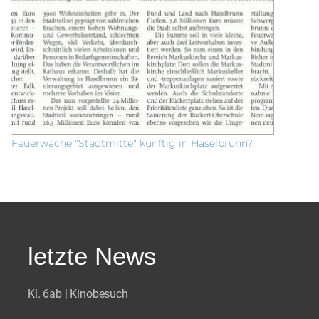
Feuerwache "Stadtmitte" künftig in Haselbrunn?
letzte News
Kl. 6ab | Kinobesuch